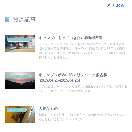
とおる
関連記事
キャンプにもっていきたい調味料5選
アウトドア・キャンプ
今回は、キャンプにもっていきたい調味料について。醤油や砂糖、
塩など基本的な調味料は、持っていく前提で、特にBBQなど肉料
理に合うという視点で5つ集めてみました。ついでに100均の調味
料入れも少し紹介します。
キャンプレポVol.03マリンパーク多古鼻
アウトドア・キャンプ
(2015.04.25-2015.04.26)
この土日は、本当にいい天気でした前回の雨キャンプを上塗りする
べく、ご近所ファミリー(師匠)の方と初...
大切なもの
ひとりごと
転職してから1か月。この１か月で、Wordpressの勉強などいろい
ろと新しいことにチャレンジして...