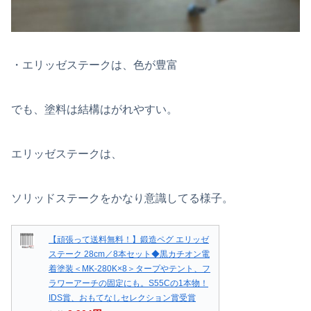
・エリッゼステークは、色が豊富
でも、塗料は結構はがれやすい。
エリッゼステークは、
ソリッドステークをかなり意識してる様子。
【頑張って送料無料！】鍛造ペグ エリッゼ
ステーク 28cm／8本セット◆黒カチオン電
着塗装＜MK-280K×8＞タープやテント、フ
ラワーアーチの固定にも。S55Cの1本物！
IDS賞、おもてなしセレクション賞受賞