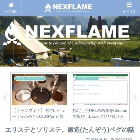
HOME
MENU
島根からキャンプやITに関する情報発信
アウトドア・キャンプ
プログラミング
ルケ
【キャンプギア】開封レビュ
指定したURLの画像をChrome
【J
ー！GORAとCOCOPan到着
で取得しExcelに貼り付ける
Vu
しました。
ー
み
エリステとソリステ。鍛造(たんぞう)ペグの話
編
2020.03.30
2020.03.03