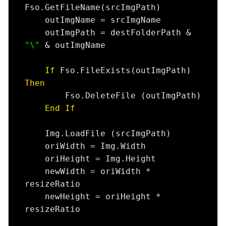
Fso.GetFileName(srcImgPath)

    outImgName = srcImgName

    outImgPath = destFolderPath & 
"\"
 & outImgName

If
 Fso.FileExists(outImgPath) 
Then
        Fso.DeleteFile (outImgPath)

End
If
    Img.LoadFile (srcImgPath)

    oriWidth = Img.Width

    oriHeight = Img.Height

    newWidth = oriWidth * 
resizeRatio

    newHeight = oriHeight * 
resizeRatio
