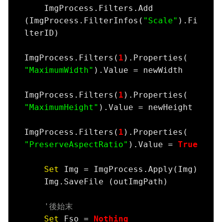
    ImgProcess.Filters.Add 
(ImgProcess.FilterInfos(
"Scale"
).Fi
lterID)

ImgProcess.Filters(
1
).Properties(
"MaximumWidth"
).Value = newWidth

ImgProcess.Filters(
1
).Properties(
"MaximumHeight"
).Value = newHeight

ImgProcess.Filters(
1
).Properties(
"PreserveAspectRatio"
).Value = 
True
Set
 Img = ImgProcess.Apply(Img)

    Img.SaveFile (outImgPath)

'後始末
Set
 Fso = 
Nothing