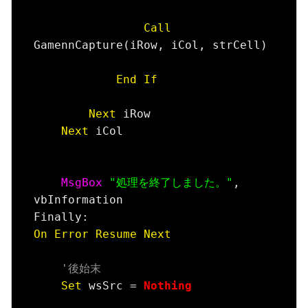
Call
GamennCapture(iRow, iCol, strCell)

End
If
Next
 iRow

Next
 iCol

MsgBox
"処理を終了しました。"
, 
vbInformation

On
Error
Resume
Next
'後始末
Set
 wsSrc = 
Nothing