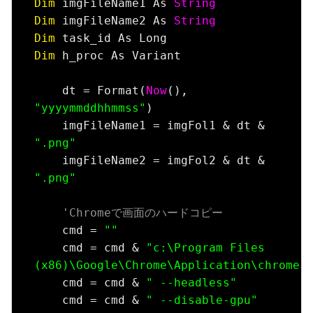
Dim
 imgFileName1 As 
String
Dim
 imgFileName2 As 
String
Dim
Dim
 h_proc As Variant

    dt = Format(
Now
(), 
"yyyymmddhhmmss"
)

    imgFileName1 = imgFol1 & dt & 
".png"
    imgFileName2 = imgFol2 & dt & 
".png"
'Chromeで画面のハードコピー
    cmd = 
""
    cmd = cmd & 
"c:\Program Files 
(x86)\Google\Chrome\Application\chrome.
    cmd = cmd & 
" --headless"
    cmd = cmd & 
" --disable-gpu"