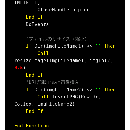
INFINITE)

        CloseHandle h_proc

End
If
    DoEvents

'ファイルのリサイズ（縮小）
If
 Dir(imgFileName1) <> 
""
Then
Call
resizeImage(imgFileName1, imgFol2, 
0.5
)

End
If
'URL記載セルに画像挿入
If
 Dir(imgFileName2) <> 
""
Then
Call
 InsertPNG(RowIdx, 
ColIdx, imgFileName2)

End
If
End
Function