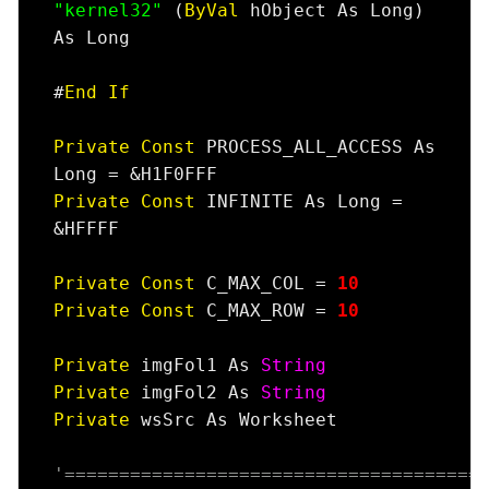
"kernel32"
 (
ByVal
 hObject As Long) 
As Long

#
End
If
Private
Const
 PROCESS_ALL_ACCESS As 
Private
Const
 INFINITE As Long = 
&HFFFF

Private
Const
 C_MAX_COL = 
10
Private
Const
 C_MAX_ROW = 
10
Private
 imgFol1 As 
String
Private
 imgFol2 As 
String
Private
 wsSrc As Worksheet

'======================================