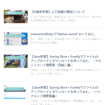
【G検定学習】人工知能の歴史について
機械学習（AI）
しばらく多忙のため、更新が止まっていたブログですが、来月行わ
れるG検定を受けてみようと思い、学習記...
InteractiveRubyで”Hellow world”かいてみた。
プログラミング
おー。簡単にできた。今日は眠いのでこの辺で。もう少し複雑なプ
ログラムはこれから勉強...
【Java学習】Spring Boot＋Vuetifyでファイルの
プログラミング
アップロードとダウンロードを作ってみた。－フロ
ントエンド側実装（完結）編－
今回は、フロントエンド側の実装編です。前回までの内容について
は、こちらからご覧ください。 ...
【Java学習】Spring Boot＋Vuetifyでファイルの
プログラミング
アップロードとダウンロードを作ってみた。－バッ
クエンド側実装編－
今回は、バックエンド側の実装編です。環境構築については、こち
らからご覧ください。 ...