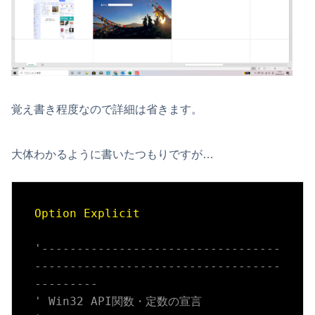
覚え書き程度なので詳細は省きます。
大体わかるように書いたつもりですが…
Option
Explicit
'----------------------------------
-----------------------------------
---------
' Win32 API関数・定数の宣言