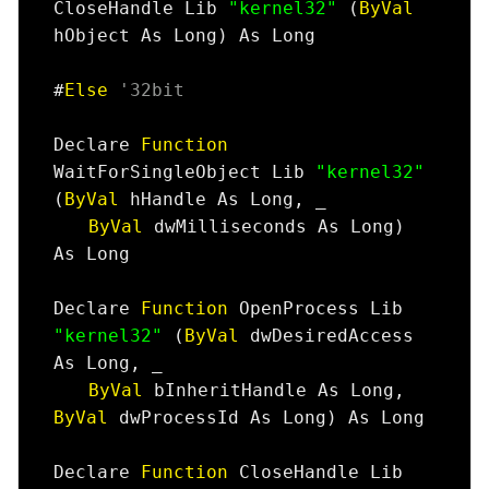
CloseHandle Lib 
"kernel32"
 (
ByVal
hObject As Long) As Long

#
Else
'32bit
Declare 
Function
WaitForSingleObject Lib 
"kernel32"
(
ByVal
 hHandle As Long, _

ByVal
 dwMilliseconds As Long) 
As Long

Declare 
Function
 OpenProcess Lib 
"kernel32"
 (
ByVal
 dwDesiredAccess 
As Long, _

ByVal
 bInheritHandle As Long, 
ByVal
 dwProcessId As Long) As Long

Declare 
Function
 CloseHandle Lib 