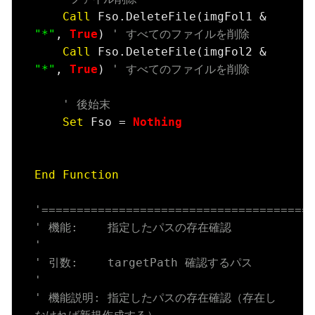
Call
 Fso.DeleteFile(imgFol1 & 
"*"
, 
True
) 
' すべてのファイルを削除
Call
 Fso.DeleteFile(imgFol2 & 
"*"
, 
True
) 
' すべてのファイルを削除
' 後始末
Set
 Fso = 
Nothing
End
Function
'======================================
' 機能:　　 指定したパスの存在確認
'
' 引数:　　 targetPath 確認するパス
'
' 機能説明: 指定したパスの存在確認（存在し