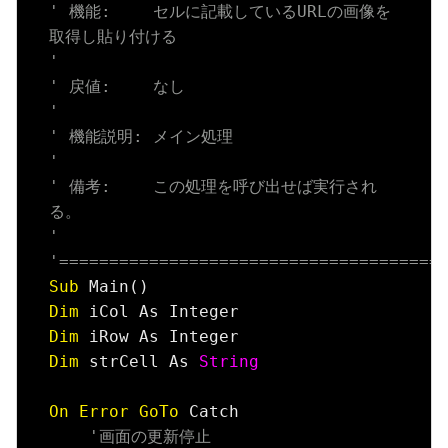
' 機能:　　 セルに記載しているURLの画像を
取得し貼り付ける
'
' 戻値:　　 なし
'
' 機能説明: メイン処理
'
' 備考:　　 この処理を呼び出せば実行され
る。
'
'======================================
Sub
Dim
Dim
Dim
 strCell As 
String
On
Error
GoTo
 Catch

'画面の更新停止