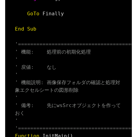
GoTo
 Finally

End
Sub
'======================================
' 機能:　　 処理前の初期化処理
'
' 戻値:　　 なし
'
' 機能説明: 画像保存フォルダの確認と処理対
象エクセルシートの図形削除
'
' 備考:　　 先にwsSrcオブジェクトを作って
おく
'
'======================================
Function