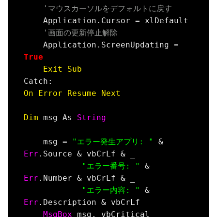
'マウスカーソルをデフォルトに戻す
    Application.Cursor = xlDefault

'画面の更新停止解除
    Application.ScreenUpdating = 
True
Exit
Sub
On
Error
Resume
Next
Dim
 msg As 
String
    msg = 
"エラー発生アプリ: "
 & 
Err
.Source & vbCrLf & _

"エラー番号: "
 & 
Err
.Number & vbCrLf & _

"エラー内容: "
 & 
Err
.Description & vbCrLf

MsgBox
 msg, vbCritical
