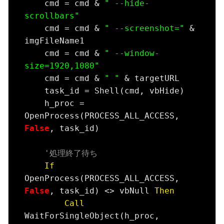
    cmd = cmd & 
" --hide-
scrollbars"
    cmd = cmd & 
" --screenshot="
 & 
imgFileName1

    cmd = cmd & 
" --window-
size=1920,1080"
    cmd = cmd & 
" "
 & targetURL

    task_id = Shell(cmd, vbHide)

    h_proc = 
OpenProcess(PROCESS_ALL_ACCESS, 
False
, task_id)

'処理終了待ち
If
OpenProcess(PROCESS_ALL_ACCESS, 
False
, task_id) <> vbNull 
Then
Call
WaitForSingleObject(h_proc, 