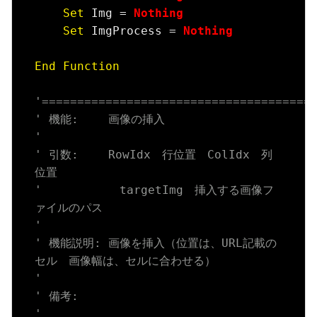
Set
 Img = 
Nothing
Set
 ImgProcess = 
Nothing
End
Function
'======================================
' 機能:　　 画像の挿入
'
' 引数:　　 RowIdx　行位置　ColIdx　列
位置
'           targetImg　挿入する画像フ
ァイルのパス
'
' 機能説明: 画像を挿入（位置は、URL記載の
セル　画像幅は、セルに合わせる）
'
' 備考:
'