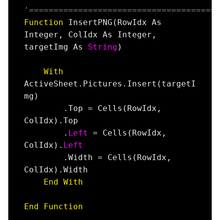
'======================================
Function
 InsertPNG(RowIdx As 
Integer, ColIdx As Integer, 
targetImg As 
String
)

With
ActiveSheet.Pictures.Insert(targetI
mg)

        .Top = Cells(RowIdx, 
ColIdx).Top

        .
Left
 = Cells(RowIdx, 
ColIdx).
Left
        .Width = Cells(RowIdx, 
ColIdx).Width

End
With
End
Function