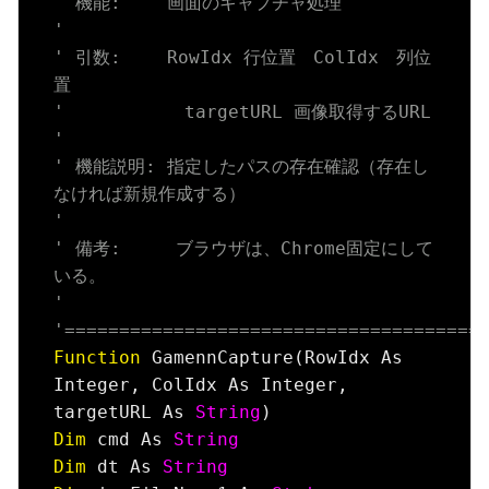
' 機能:　　 画面のキャプチャ処理
'
' 引数:　　 RowIdx 行位置　ColIdx　列位
置
'           targetURL 画像取得するURL
'
' 機能説明: 指定したパスの存在確認（存在し
なければ新規作成する）
'
' 備考:     ブラウザは、Chrome固定にして
いる。
'
'======================================
Function
 GamennCapture(RowIdx As 
Integer, ColIdx As Integer, 
targetURL As 
String
Dim
 cmd As 
String
Dim
 dt As 
String