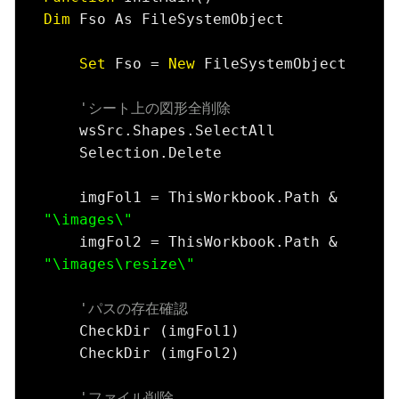
Dim
 Fso As FileSystemObject

Set
 Fso = 
New
 FileSystemObject

'シート上の図形全削除
    wsSrc.Shapes.SelectAll

    Selection.Delete

    imgFol1 = ThisWorkbook.Path & 
"\images\"
    imgFol2 = ThisWorkbook.Path & 
"\images\resize\"
'パスの存在確認
    CheckDir (imgFol1)

    CheckDir (imgFol2)

'ファイル削除