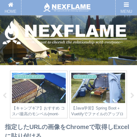
HOME
MENU
島根からキャンプやITに関する情報発信
アウトドア・キャンプ
プログラミング
った
【キャンプギア】おすすめ コ
【Java学習】Spring Boot＋
【
編ー
スパ最高のモンベル(mont-
Vuetifyでファイルのアップロ
り
bell) フォールディング フィー
ードとダウンロードを作って
ルドコット 品番#1122512
みた。－フロントエンド側実
指定したURLの画像をChromeで取得しExcel
装（完結）編－
に貼り付ける