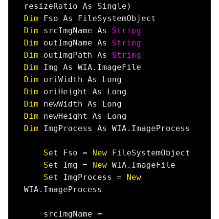
Dim
Dim
 srcImgName As 
String
Dim
 outImgName As 
String
Dim
 outImgPath As 
String
Dim
Dim
Dim
Dim
Dim
Dim
 ImgProcess As WIA.ImageProcess

Set
 Fso = 
New
 FileSystemObject

Set
 Img = 
New
 WIA.ImageFile

Set
 ImgProcess = 
New
WIA.ImageProcess

    srcImgName = 