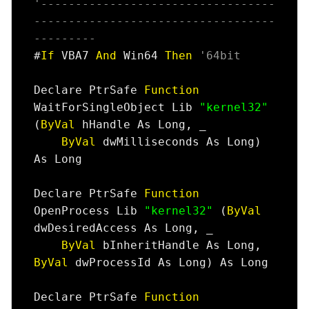
'----------------------------------
-----------------------------------
---------
#
If
 VBA7 
And
 Win64 
Then
'64bit
Declare PtrSafe 
Function
WaitForSingleObject Lib 
"kernel32"
(
ByVal
 hHandle As Long, _

ByVal
 dwMilliseconds As Long) 
As Long

Declare PtrSafe 
Function
OpenProcess Lib 
"kernel32"
 (
ByVal
dwDesiredAccess As Long, _

ByVal
 bInheritHandle As Long, 
ByVal
 dwProcessId As Long) As Long

Declare PtrSafe 
Function