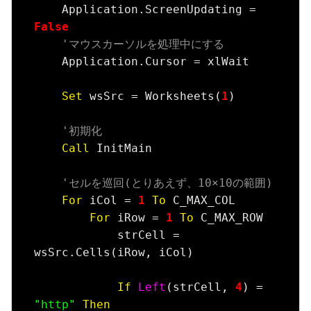
    Application.ScreenUpdating = 
False
'マウスカーソルを処理中にする
    Application.Cursor = xlWait

Set
 wsSrc = Worksheets(
1
)

'初期化
Call
 InitMain

'セルを巡回(とりあえず、10×10の範囲)
For
 iCol = 
1
To
 C_MAX_COL

For
 iRow = 
1
To
 C_MAX_ROW

            strCell = 
wsSrc.Cells(iRow, iCol)

If
Left
(strCell, 
4
) = 
"http"
Then