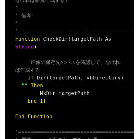
なければ新規作成する）
'
' 備考:
'
'======================================
Function
 CheckDir(targetPath As 
String
)

'画像の保存先のパスを確認して、なけれ
ば作成する
If
 Dir(targetPath, vbDirectory) 
= 
""
Then
        MkDir targetPath

End
If
End
Function
'======================================