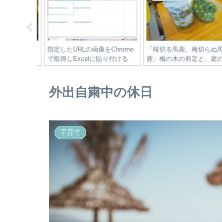
COPan
指定したURLの画像をChrome
「桜切る馬鹿、梅切らぬ馬
底レビュー
で取得しExcelに貼り付ける
鹿」梅の木の剪定と、庭の
入れ
外出自粛中の休日
子育て