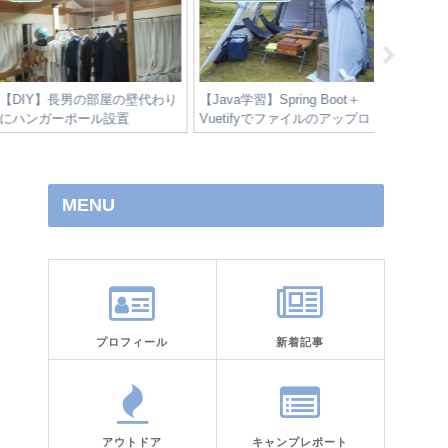
DIY】長男の部屋の壁代わり
【Java学習】Spring Boot＋
【DIY】
にハンガーポール設置
Vuetifyでファイルのアップロ
ース
ードとダウンロードを作って
みた。－フロントエンド側実
装（完結）編－
MENU
プロフィール
新着記事
アウトドア
キャンプレポート