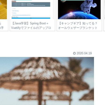
【Java学習】Spring Boot＋
【キャンプギア】知ってる？
【
手
Vuetifyでファイルのアップロ
オールウェザーブランケット
ードとダウンロードを作って
みた。－バックエンド側実装
編－
2020.04.19