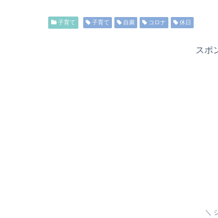
子育て
子育て
自粛
コロナ
休日
スポ